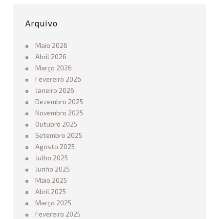
–
2
Arquivo
0
2
Maio 2026
5
Abril 2026
/
Março 2026
2
0
Fevereiro 2026
2
Janeiro 2026
6
Dezembro 2025
11.05.2025
Novembro 2025
Outubro 2025
Setembro 2025
Agosto 2025
Julho 2025
Junho 2025
Maio 2025
Abril 2025
Março 2025
Fevereiro 2025