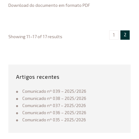
0
Download do documento em formato PDF
Associação
2
de
5
Basquetebol
/
do
2
2
1
Showing 11–17 of 17 results
Alentejo
C
0
o
2
m
6
u
11.13.2025
n
i
Artigos recentes
c
a
Comunicado nº 039 – 2025/2026
d
Comunicado nº 038 – 2025/2026
o
Comunicado nº 037 – 2025/2026
n
Comunicado nº 036 – 2025/2026
º
Comunicado nº 035 – 2025/2026
0
0
8