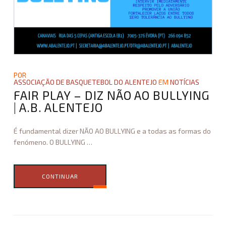
B
O
L
|
A
.
B
POR
.
ASSOCIAÇÃO DE BASQUETEBOL DO ALENTEJO
EM
NOTÍCIAS
A
FAIR PLAY – DIZ NÃO AO BULLYING
L
| A.B. ALENTEJO
E
N
É fundamental dizer NÃO AO BULLYING e a todas as formas do
T
fenómeno. O BULLYING
…
E
J
O
CONTINUAR
12.11.2025
Associação
de
Basquetebol