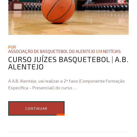
POR
ASSOCIAÇÃO DE BASQUETEBOL DO ALENTEJO
EM
NOTÍCIAS
CURSO JUÍZES BASQUETEBOL | A.B.
ALENTEJO
A A.B. Alentejo, vai realizar a 2ª fase (Componente Formação
Específica – Presencial) do curso
…
CONTINUAR
Associação
de
Basquetebol