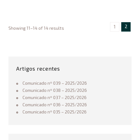
Associação
2
de
5
Basquetebol
/
do
2
2
1
Showing 11–14 of 14 results
Alentejo
C
0
o
2
m
6
u
12.10.2025
n
i
Artigos recentes
c
a
Comunicado nº 039 – 2025/2026
d
Comunicado nº 038 – 2025/2026
o
Comunicado nº 037 – 2025/2026
n
Comunicado nº 036 – 2025/2026
º
Comunicado nº 035 – 2025/2026
0
1
2
–