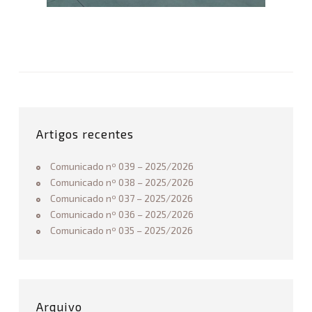
Associação
de
Basquetebol
do
Alentejo
P
R
Artigos recentes
O
J
Comunicado nº 039 – 2025/2026
E
Comunicado nº 038 – 2025/2026
T
Comunicado nº 037 – 2025/2026
O
Comunicado nº 036 – 2025/2026
M
Comunicado nº 035 – 2025/2026
I
N
I
B
A
Arquivo
S