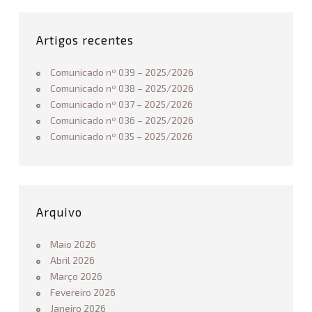
do
Alentejo
R
e
Artigos recentes
g
u
Comunicado nº 039 – 2025/2026
l
Comunicado nº 038 – 2025/2026
a
Comunicado nº 037 – 2025/2026
m
Comunicado nº 036 – 2025/2026
e
Comunicado nº 035 – 2025/2026
n
t
o
L
i
Arquivo
g
a
Maio 2026
I
Abril 2026
n
Março 2026
v
Fevereiro 2026
e
Janeiro 2026
r